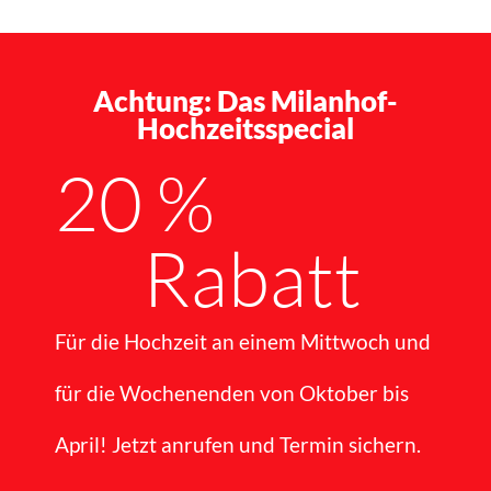
Platz für die gesamte Familie
Es erwartet Sie eine Event- und Veranstaltungsfläche mitten in der
Achtung: Das Milanhof-
Natur. Auf fast 50.000 m² können Sie und Ihre Gäste ungestört
Hochzeitsspecial
ausgiebig feiern.
20
 % 
Jetzt Wunschtermin anfragen
Rabatt
Für die Hochzeit an einem Mittwoch und
für die Wochenenden von Oktober bis
April! Jetzt anrufen und Termin sichern.